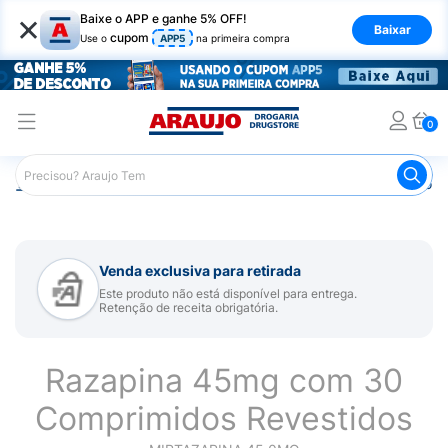
×
Baixe o APP e ganhe 5% OFF!
Baixar
cupom
Use o
APP5
na primeira compra
0
Araujo
Medicamentos
Remédio para Sistema Nervoso Ce
Venda exclusiva para retirada
Este produto não está disponível para entrega.
Retenção de receita obrigatória.
Razapina 45mg com 30
Comprimidos Revestidos