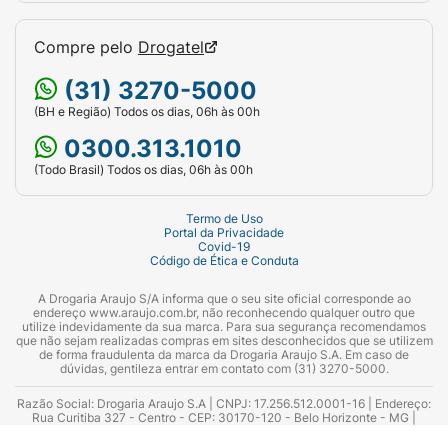
Compre pelo
Drogatel
(31) 3270-5000
(BH e Região) Todos os dias, 06h às 00h
0300.313.1010
(Todo Brasil) Todos os dias, 06h às 00h
Termo de Uso
Portal da Privacidade
Covid-19
Código de Ética e Conduta
A Drogaria Araujo S/A informa que o seu site oficial corresponde ao
endereço www.araujo.com.br, não reconhecendo qualquer outro que
utilize indevidamente da sua marca. Para sua segurança recomendamos
que não sejam realizadas compras em sites desconhecidos que se utilizem
de forma fraudulenta da marca da Drogaria Araujo S.A. Em caso de
dúvidas, gentileza entrar em contato com (31) 3270-5000.
Razão Social: Drogaria Araujo S.A | CNPJ: 17.256.512.0001-16 | Endereço:
Rua Curitiba 327 - Centro - CEP: 30170-120 - Belo Horizonte - MG |
Telefones: 0300.313.1010 e (31) 3270-5000 Horário de funcionamento -
06:00h às 00:00h | Consultores técnicos responsáveis: Hairton Ayres