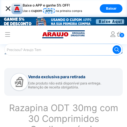
×
Baixe o APP e ganhe 5% OFF!
Baixar
cupom
Use o
APP5
na primeira compra
0
Araujo
Medicamentos
Remédio para Sistema Nervoso Ce
Venda exclusiva para retirada
Este produto não está disponível para entrega.
Retenção de receita obrigatória.
Razapina ODT 30mg com
30 Comprimidos