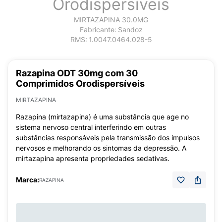
Orodispersíveis
MIRTAZAPINA 30.0MG
Fabricante:
Sandoz
RMS:
1.0047.0464.028-5
Razapina ODT 30mg com 30
Comprimidos Orodispersíveis
MIRTAZAPINA
Razapina (mirtazapina) é uma substância que age no
sistema nervoso central interferindo em outras
substâncias responsáveis pela transmissão dos impulsos
nervosos e melhorando os sintomas da depressão. A
mirtazapina apresenta propriedades sedativas.
Marca:
RAZAPINA