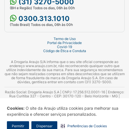
(31) 3270-5000
(BH e Região) Todos os dias, 06h às 00h
0300.313.1010
(Todo Brasil) Todos os dias, 06h às 00h
Termo de Uso
Portal da Privacidade
Covid-19
Código de Ética e Conduta
A Drogaria Araujo S/A informa que o seu site oficial corresponde ao
endereço www.araujo.com.br, não reconhecendo qualquer outro que
utilize indevidamente da sua marca. Para sua segurança recomendamos
que não sejam realizadas compras em sites desconhecidos que se utilizem
de forma fraudulenta da marca da Drogaria Araujo S.A. Em caso de
dúvidas, gentileza entrar em contato com (31) 3270-5000.
Razão Social: Drogaria Araujo S.A | CNPJ: 17.256.512.0001-16 | Endereço:
Rua Curitiba 327 - Centro - CEP: 30170-120 - Belo Horizonte - MG |
Telefones: 0300.313.1010 e (31) 3270-5000 Horário de funcionamento -
06:00h às 00:00h | Consultores técnicos responsáveis: Hairton Ayres
Cookies:
O site da Araujo utiliza cookies para melhorar sua
Azevedo Guimarães – CRF 10.965 | Yasmin Silva Alvarenga – CRF 52.584 -
Consultor substituto: Thiago Aguiar Pinheiro - CRF Nº 13.748. Alvará
experiência e oferecer serviços personalizados.
Sanitário: 2025020713 | Autorização de Funcionamento da Empresa (AFE):
7.16355-1
Permitir
Dispensar
Preferências de Cookies