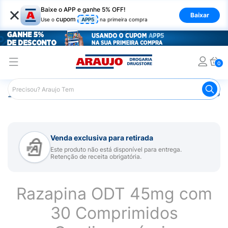
×
Baixe o APP e ganhe 5% OFF!
Baixar
cupom
Use o
APP5
na primeira compra
0
Araujo
Medicamentos
Remédio para Sistema Nervoso Ce
Venda exclusiva para retirada
Este produto não está disponível para entrega.
Retenção de receita obrigatória.
Razapina ODT 45mg com
30 Comprimidos