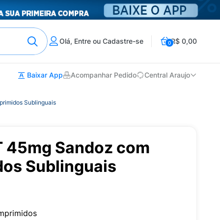
Olá, Entre ou Cadastre-se
R$ 0,00
0
Baixar App
Acompanhar Pedido
Central Araujo
imidos Sublinguais
T 45mg Sandoz com
os Sublinguais
mprimidos