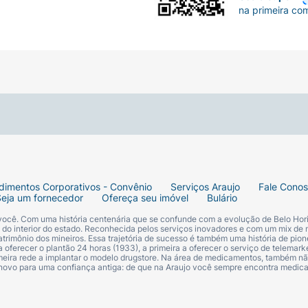
na primeira co
dimentos Corporativos - Convênio
Serviços Araujo
Fale Cono
Seja um fornecedor
Ofereça seu imóvel
Bulário
 você. Com uma história centenária que se confunde com a evolução de Belo Hori
s do interior do estado. Reconhecida pelos serviços inovadores e com um mix de 
trimônio dos mineiros. Essa trajetória de sucesso é também uma história de pion
 oferecer o plantão 24 horas (1933), a primeira a oferecer o serviço de telemarke
primeira rede a implantar o modelo drugstore. Na área de medicamentos, também nã
 novo para uma confiança antiga: de que na Araujo você sempre encontra medi