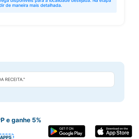
rega disponíveis para a localidade desejada. Na etapa
dir de maneira mais detalhada.
 RECEITA."
PP e ganhe 5%
APP5