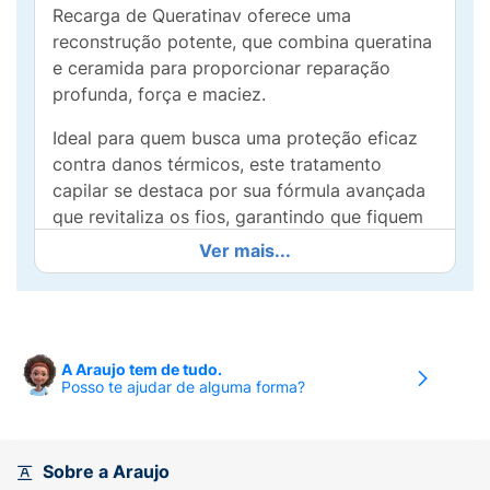
Recarga de Queratinav oferece uma
reconstrução potente, que combina queratina
e ceramida para proporcionar reparação
profunda, força e maciez.
Ideal para quem busca uma proteção eficaz
contra danos térmicos, este tratamento
capilar se destaca por sua fórmula avançada
que revitaliza os fios, garantindo que fiquem
saudáveis e brilhantes. Com Niely Gold, seus
Ver mais...
cabelos estarão prontos para resistir ao calor
de secadores e chapinhas, mantendo a
hidratação e o brilho.
Incorpore Niely Gold em sua rotina e sinta a
A Araujo tem de tudo.
Posso te ajudar de alguma forma?
diferença! Borrife generosamente sobre os
cabelos limpos e úmidos, e aposte em um
visual deslumbrante, com a garantia de fios
saudáveis. Experimente hoje mesmo e
Sobre a Araujo