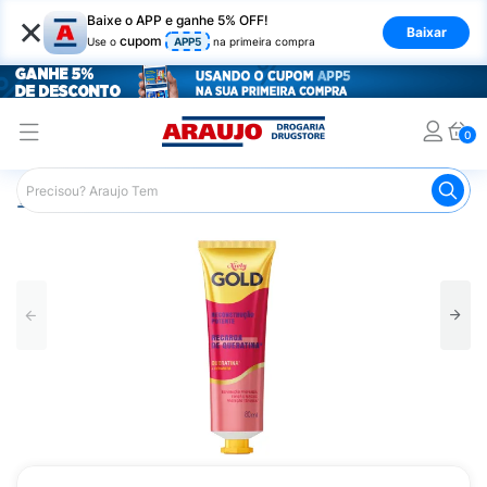
×
Baixe o APP e ganhe 5% OFF!
Baixar
cupom
Use o
APP5
na primeira compra
0
Araujo
Cabelo
Tratamento e Hidratação
Creme de Tr