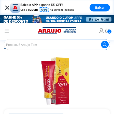
×
Baixe o APP e ganhe 5% OFF!
Baixar
cupom
Use o
APP5
na primeira compra
0
Araujo
Cabelo
Tratamento e Hidratação
Creme de Tr