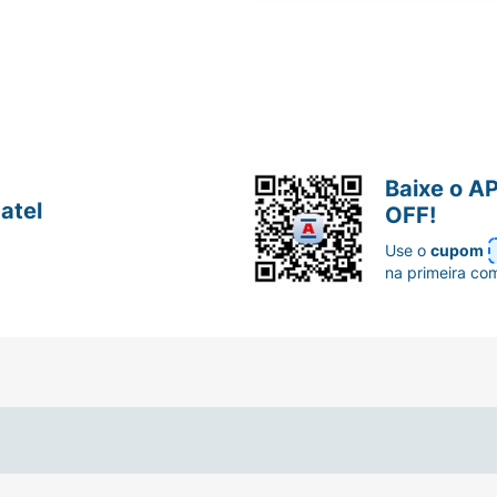
Baixe o A
atel
OFF!
Use o
cupom
na primeira co