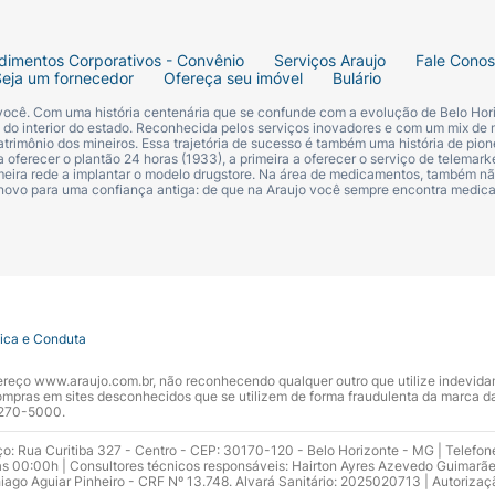
dimentos Corporativos - Convênio
Serviços Araujo
Fale Cono
Seja um fornecedor
Ofereça seu imóvel
Bulário
 você. Com uma história centenária que se confunde com a evolução de Belo Hori
s do interior do estado. Reconhecida pelos serviços inovadores e com um mix de 
trimônio dos mineiros. Essa trajetória de sucesso é também uma história de pion
 oferecer o plantão 24 horas (1933), a primeira a oferecer o serviço de telemarke
primeira rede a implantar o modelo drugstore. Na área de medicamentos, também nã
 novo para uma confiança antiga: de que na Araujo você sempre encontra medi
tica e Conduta
ndereço www.araujo.com.br, não reconhecendo qualquer outro que utilize indevid
pras em sites desconhecidos que se utilizem de forma fraudulenta da marca d
 3270-5000.
ço: Rua Curitiba 327 - Centro - CEP: 30170-120 - Belo Horizonte - MG | Telefon
s 00:00h | Consultores técnicos responsáveis: Hairton Ayres Azevedo Guimarã
hiago Aguiar Pinheiro - CRF Nº 13.748. Alvará Sanitário: 2025020713 | Autorizaç