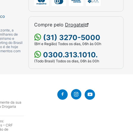
sco
Compre pelo
Drogatel
zonte, a
milhares de
(31) 3270-5000
eirismo e
ting do Brasil
(BH e Região) Todos os dias, 06h às 00h
o é de hoje
camentos com
0300.313.1010.
(Todo Brasil) Todos os dias, 06h às 00h
amente da sua
a Drogaria
es:
es – CRF
ão de