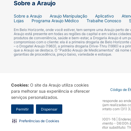
Sobre a Araujo
Sobre a Araujo
Araujo Manipulação
Aplicativo
Aten
Lojas
Programa Araujo Médico
Trabalhe Conosco
Em Belo Horizonte, onde você estiver, tem sempre uma Araujo perto de
Araujo está presente em todas as regiões da capital e em várias cidade
produtos de conveniência, saúde e bem-estar, a Drogaria Araujo é um pa
compromisso com o cliente: ela é a primeira drogaria de Belo Horizonte a
– o Drogatel Araujo (1963), a primeira drogaria Drive-Thru (1990) e a 
que a Araujo se destaca. O “Padrão Araujo de Medicamentos” dá nome
garantias de procedência, preço baixo, variedade e estoque.
Cookies:
O site da Araujo utiliza cookies
Termo de Uso
Portal da Privacidade
Covid-19
Código de É
para melhorar sua experiência e oferecer
serviços personalizados.
A Drogaria Araujo S/A informa que o seu site oficial corresponde ao e
marca. Para sua segurança recomendamos que não sejam realizadas com
Araujo S.A. Em caso de dúvidas, gentileza entrar em contato com (31)
Permitir
Dispensar
Razão Social: Drogaria Araujo S.A | CNPJ: 17.256.512.0001-16 | Endere
Preferências de Cookies
0300.313.1010 e (31) 3270-5000 Horário de funcionamento - 06:00h à
10.965 | Yasmin Silva Alvarenga – CRF 52.584 - Consultor substituto: T