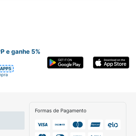
PP e ganhe 5%
APP5
mpra
Formas de Pagamento