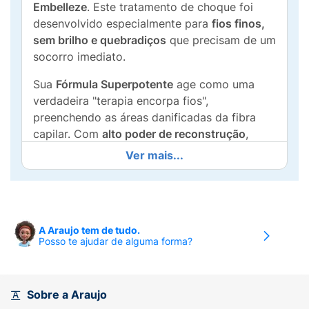
Embelleze
. Este tratamento de choque foi
desenvolvido especialmente para
fios finos,
sem brilho e quebradiços
que precisam de um
socorro imediato.
Sua
Fórmula Superpotente
age como uma
verdadeira "terapia encorpa fios",
preenchendo as áreas danificadas da fibra
capilar. Com
alto poder de reconstrução
,
graças à combinação de Pantenol e
Ver mais...
Aminoácidos, ela devolve a matéria perdida,
proporcionando
força máxima
e resistência
contra a quebra.
O grande diferencial é o seu
Efeito Ampola
:
A Araujo tem de tudo.
Posso te ajudar de alguma forma?
uma ação ultraprofunda e rápida que entrega
resultados visíveis em apenas
3 minutos
. O
resultado é um cabelo mais encorpado, forte,
brilhante e cheio de vida.
Sobre a Araujo