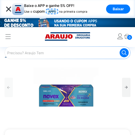
×
Baixe o APP e ganhe 5% OFF!
Baixar
cupom
Use o
APP5
na primeira compra
0
Araujo
Cabelo
Tratamento e Hidratação
Máscaras Ca