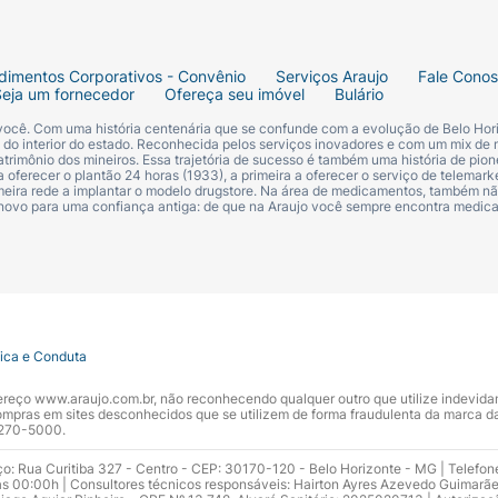
dimentos Corporativos - Convênio
Serviços Araujo
Fale Cono
Seja um fornecedor
Ofereça seu imóvel
Bulário
 você. Com uma história centenária que se confunde com a evolução de Belo Hori
s do interior do estado. Reconhecida pelos serviços inovadores e com um mix de 
trimônio dos mineiros. Essa trajetória de sucesso é também uma história de pion
 oferecer o plantão 24 horas (1933), a primeira a oferecer o serviço de telemarke
primeira rede a implantar o modelo drugstore. Na área de medicamentos, também nã
 novo para uma confiança antiga: de que na Araujo você sempre encontra medi
tica e Conduta
ndereço www.araujo.com.br, não reconhecendo qualquer outro que utilize indevid
pras em sites desconhecidos que se utilizem de forma fraudulenta da marca d
 3270-5000.
ço: Rua Curitiba 327 - Centro - CEP: 30170-120 - Belo Horizonte - MG | Telefon
s 00:00h | Consultores técnicos responsáveis: Hairton Ayres Azevedo Guimarã