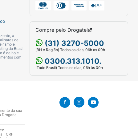
sco
Compre pelo
Drogatel
zonte, a
milhares de
(31) 3270-5000
eirismo e
ting do Brasil
(BH e Região) Todos os dias, 06h às 00h
o é de hoje
camentos com
0300.313.1010.
(Todo Brasil) Todos os dias, 06h às 00h
amente da sua
a Drogaria
es:
es – CRF