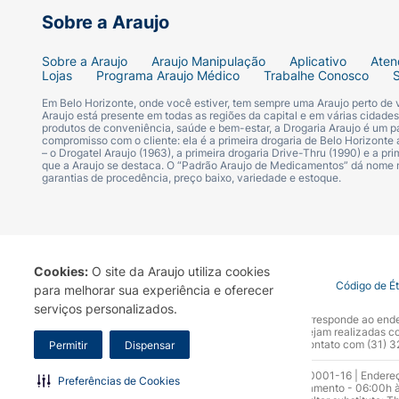
Sobre a Araujo
Sobre a Araujo
Araujo Manipulação
Aplicativo
Aten
Lojas
Programa Araujo Médico
Trabalhe Conosco
Em Belo Horizonte, onde você estiver, tem sempre uma Araujo perto de
Araujo está presente em todas as regiões da capital e em várias cidade
produtos de conveniência, saúde e bem-estar, a Drogaria Araujo é um pa
compromisso com o cliente: ela é a primeira drogaria de Belo Horizonte a
– o Drogatel Araujo (1963), a primeira drogaria Drive-Thru (1990) e a 
que a Araujo se destaca. O “Padrão Araujo de Medicamentos” dá nome
garantias de procedência, preço baixo, variedade e estoque.
Cookies:
O site da Araujo utiliza cookies
Termo de Uso
Portal da Privacidade
Covid-19
Código de É
para melhorar sua experiência e oferecer
serviços personalizados.
A Drogaria Araujo S/A informa que o seu site oficial corresponde ao e
marca. Para sua segurança recomendamos que não sejam realizadas com
Araujo S.A. Em caso de dúvidas, gentileza entrar em contato com (31)
Permitir
Dispensar
Razão Social: Drogaria Araujo S.A | CNPJ: 17.256.512.0001-16 | Endere
Preferências de Cookies
0300.313.1010 e (31) 3270-5000 Horário de funcionamento - 06:00h à