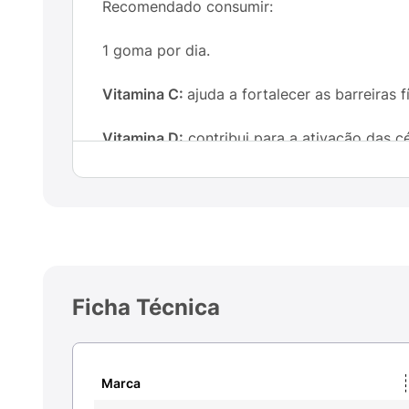
Recomendado consumir:
1 goma por dia.
Vitamina C:
ajuda a fortalecer as barreiras 
Vitamina D:
contribui para a ativação das cé
Zinco:
ajuda na formação de anticorpos.
Ficha Técnica
Marca