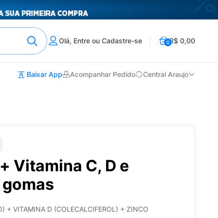
Olá, Entre ou Cadastre-se
R$ 0,00
0
Baixar App
Acompanhar Pedido
Central Araujo
+ Vitamina C, D e
5 gomas
) + VITAMINA D (COLECALCIFEROL) + ZINCO