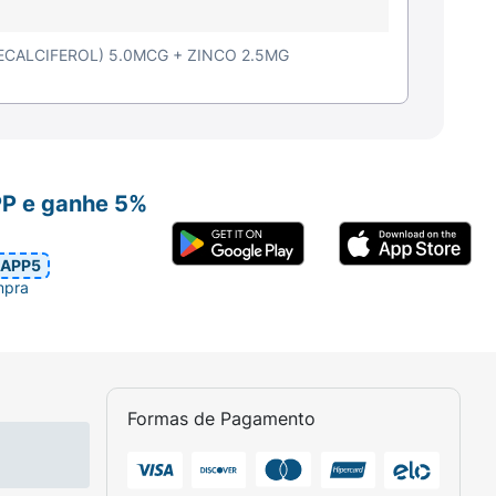
ECALCIFEROL) 5.0MCG + ZINCO 2.5MG
PP e ganhe 5%
APP5
mpra
Formas de Pagamento