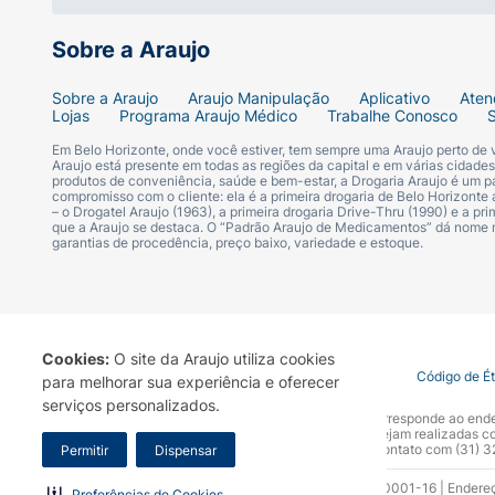
Sobre a Araujo
Sobre a Araujo
Araujo Manipulação
Aplicativo
Aten
Lojas
Programa Araujo Médico
Trabalhe Conosco
Em Belo Horizonte, onde você estiver, tem sempre uma Araujo perto de
Araujo está presente em todas as regiões da capital e em várias cidade
produtos de conveniência, saúde e bem-estar, a Drogaria Araujo é um pa
compromisso com o cliente: ela é a primeira drogaria de Belo Horizonte a
– o Drogatel Araujo (1963), a primeira drogaria Drive-Thru (1990) e a 
que a Araujo se destaca. O “Padrão Araujo de Medicamentos” dá nome
garantias de procedência, preço baixo, variedade e estoque.
Cookies:
O site da Araujo utiliza cookies
Termo de Uso
Portal da Privacidade
Covid-19
Código de É
para melhorar sua experiência e oferecer
serviços personalizados.
A Drogaria Araujo S/A informa que o seu site oficial corresponde ao e
marca. Para sua segurança recomendamos que não sejam realizadas com
Araujo S.A. Em caso de dúvidas, gentileza entrar em contato com (31)
Permitir
Dispensar
Razão Social: Drogaria Araujo S.A | CNPJ: 17.256.512.0001-16 | Endere
Preferências de Cookies