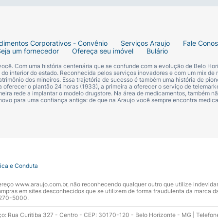
dimentos Corporativos - Convênio
Serviços Araujo
Fale Cono
Seja um fornecedor
Ofereça seu imóvel
Bulário
 você. Com uma história centenária que se confunde com a evolução de Belo Hori
s do interior do estado. Reconhecida pelos serviços inovadores e com um mix de 
trimônio dos mineiros. Essa trajetória de sucesso é também uma história de pion
 oferecer o plantão 24 horas (1933), a primeira a oferecer o serviço de telemarke
primeira rede a implantar o modelo drugstore. Na área de medicamentos, também nã
 novo para uma confiança antiga: de que na Araujo você sempre encontra medi
tica e Conduta
ndereço www.araujo.com.br, não reconhecendo qualquer outro que utilize indevid
pras em sites desconhecidos que se utilizem de forma fraudulenta da marca d
 3270-5000.
ço: Rua Curitiba 327 - Centro - CEP: 30170-120 - Belo Horizonte - MG | Telefon