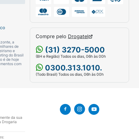
sco
Compre pelo
Drogatel
zonte, a
milhares de
(31) 3270-5000
eirismo e
ting do Brasil
(BH e Região) Todos os dias, 06h às 00h
o é de hoje
camentos com
0300.313.1010.
(Todo Brasil) Todos os dias, 06h às 00h
amente da sua
a Drogaria
es: