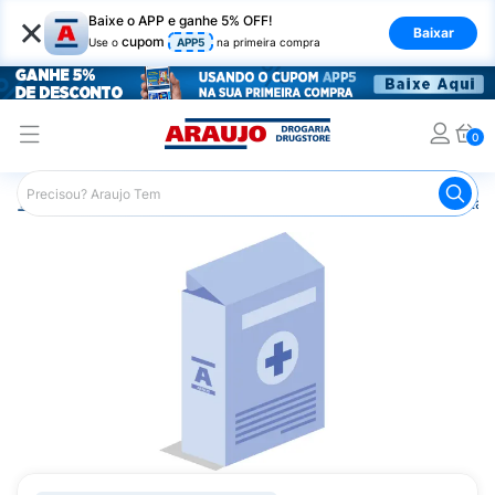
×
Baixe o APP e ganhe 5% OFF!
Baixar
cupom
Use o
APP5
na primeira compra
0
Araujo
Saúde e Bem Estar
Vitaminas e Minerais
Vitam