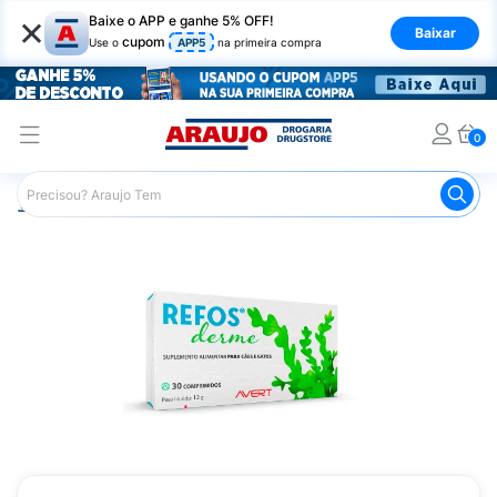
×
Baixe o APP e ganhe 5% OFF!
Baixar
cupom
Use o
APP5
na primeira compra
0
Araujo
Pet Shop
Medicamentos Veterinários
Refos D