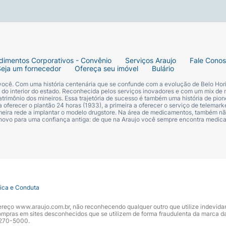
dimentos Corporativos - Convênio
Serviços Araujo
Fale Cono
Seja um fornecedor
Ofereça seu imóvel
Bulário
 você. Com uma história centenária que se confunde com a evolução de Belo Hori
s do interior do estado. Reconhecida pelos serviços inovadores e com um mix de 
trimônio dos mineiros. Essa trajetória de sucesso é também uma história de pion
 oferecer o plantão 24 horas (1933), a primeira a oferecer o serviço de telemarke
primeira rede a implantar o modelo drugstore. Na área de medicamentos, também nã
 novo para uma confiança antiga: de que na Araujo você sempre encontra medi
tica e Conduta
ndereço www.araujo.com.br, não reconhecendo qualquer outro que utilize indevid
pras em sites desconhecidos que se utilizem de forma fraudulenta da marca d
 3270-5000.