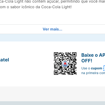
oca-Cola Light não contém açúcar, permitindo que você mant
com o sabor icônico da Coca-Cola Light!
Ver mais...
afeína, aroma natural, corante caramelo IV, acidulante áci
 conservador de benzoato de sódio, estabilizante citrato d
Baixe o A
atel
OFF!
Use o
cupom
na primeira co