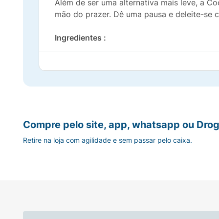
Além de ser uma alternativa mais leve, a C
mão do prazer. Dê uma pausa e deleite-se 
Ingredientes :
Água gaseificada, extrato de noz de cola, c
e acesulfame de potássio (16mg) por 100ml,
Contém Glúten* :
Não Contém
Compre pelo site, app, whatsapp ou Drog
Retire na loja com agilidade e sem passar pelo caixa.
Aromatizante* :
Natural
Contém Lactose* :
Não Contém