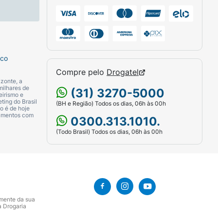
sco
Compre pelo
Drogatel
zonte, a
milhares de
(31) 3270-5000
eirismo e
ting do Brasil
(BH e Região) Todos os dias, 06h às 00h
o é de hoje
camentos com
0300.313.1010.
(Todo Brasil) Todos os dias, 06h às 00h
amente da sua
a Drogaria