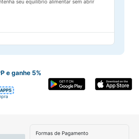
enha seu equilíbrio alimentar sem abrir
do fosfórico, edulcorantes aspartame (24mg)
e sódio.
PP e ganhe 5%
APP5
mpra
Formas de Pagamento