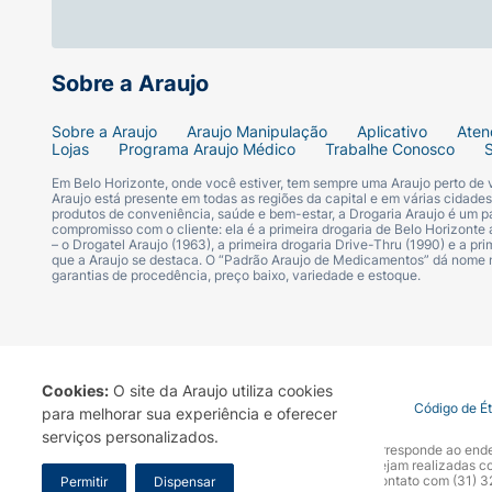
Contém Fenilalanina :
Sobre a Araujo
Contém
Sobre a Araujo
Araujo Manipulação
Aplicativo
Aten
Lojas
Programa Araujo Médico
Trabalhe Conosco
Em Belo Horizonte, onde você estiver, tem sempre uma Araujo perto de
Araujo está presente em todas as regiões da capital e em várias cidade
produtos de conveniência, saúde e bem-estar, a Drogaria Araujo é um pa
compromisso com o cliente: ela é a primeira drogaria de Belo Horizonte a
– o Drogatel Araujo (1963), a primeira drogaria Drive-Thru (1990) e a 
que a Araujo se destaca. O “Padrão Araujo de Medicamentos” dá nome
garantias de procedência, preço baixo, variedade e estoque.
Cookies:
O site da Araujo utiliza cookies
Termo de Uso
Portal da Privacidade
Covid-19
Código de É
para melhorar sua experiência e oferecer
serviços personalizados.
A Drogaria Araujo S/A informa que o seu site oficial corresponde ao e
marca. Para sua segurança recomendamos que não sejam realizadas com
Araujo S.A. Em caso de dúvidas, gentileza entrar em contato com (31)
Permitir
Dispensar