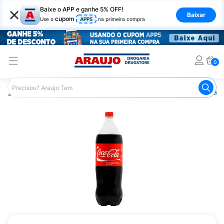
×
Baixe o APP e ganhe 5% OFF!
Baixar
cupom
Use o
APP5
na primeira compra
0
Araujo
Mercado
Bebidas
Refrigerante
Refrigerant