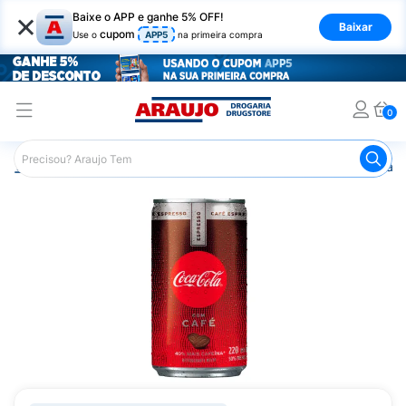
×
Baixe o APP e ganhe 5% OFF!
Baixar
cupom
Use o
APP5
na primeira compra
0
Araujo
Mercado
Bebidas
Refrigerante
Refrigeran