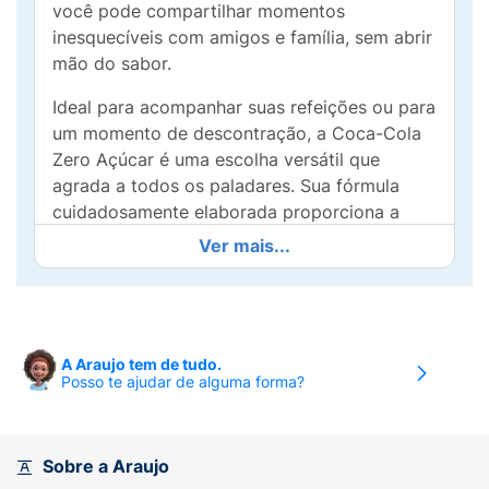
você pode compartilhar momentos
inesquecíveis com amigos e família, sem abrir
mão do sabor.
Ideal para acompanhar suas refeições ou para
um momento de descontração, a Coca-Cola
Zero Açúcar é uma escolha versátil que
agrada a todos os paladares. Sua fórmula
cuidadosamente elaborada proporciona a
mesma experiência de sabor da Coca-Cola
Ver mais...
tradicional, garantindo uma deliciosa
refrescância.
Perfeita para qualquer ocasião, a Coca-Cola
Zero Açúcar é ideal para quem busca um
A Araujo tem de tudo.
Posso te ajudar de alguma forma?
estilo de vida equilibrado, mas não quer
deixar de lado aquele sabor irresistível.
Experimente agora e desfrute de cada
golada!
Sobre a Araujo