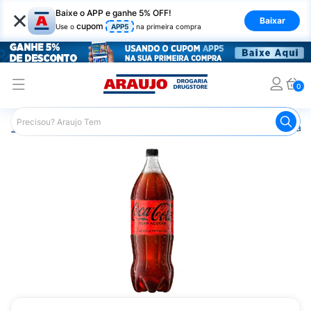
×
Baixe o APP e ganhe 5% OFF!
Baixar
cupom
Use o
APP5
na primeira compra
0
Araujo
Mercado
Bebidas
Refrigerante
Refrigerant