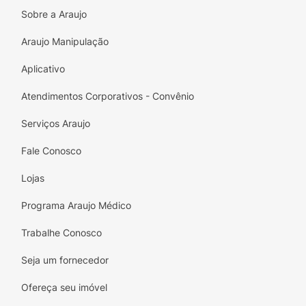
Ingredientes :
Sobre a Araujo
Água gaseificada, extrato de noz de cola,
Araujo Manipulação
cafeína, aroma natural, corante caramelo IV,
Aplicativo
acidulante ácido fosfórico, edulcorantes
ciclamato de sódio (27mg), acesulfame de
Atendimentos Corporativos - Convênio
potássio (15mg) e aspartame (12mg) por
100ml, conservador benzoato de sódio,
Serviços Araujo
estabilizante citrato de sódio.
Fale Conosco
Contém Glúten* :
Lojas
Não Contém
Programa Araujo Médico
Aromatizante* :
Trabalhe Conosco
Natural
Seja um fornecedor
Contém Lactose* :
Ofereça seu imóvel
Não Contém