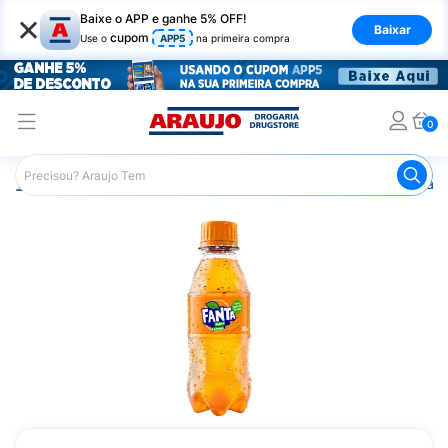
×
Baixe o APP e ganhe 5% OFF!
Baixar
cupom
Use o
APP5
na primeira compra
0
Araujo
Mercado
Bebidas
Refrigerante
Refrigeran