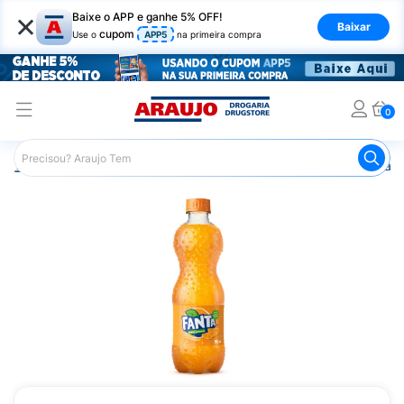
×
Baixe o APP e ganhe 5% OFF!
Baixar
cupom
Use o
APP5
na primeira compra
0
Araujo
Mercado
Bebidas
Refrigerante
Refrigeran