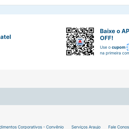
Baixe o A
atel
OFF!
Use o
cupom
na primeira co
dimentos Corporativos - Convênio
Serviços Araujo
Fale Cono