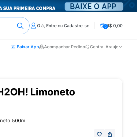
Olá, Entre ou Cadastre-se
R$ 0,00
0
Baixar App
Acompanhar Pedido
Central Araujo
 H2OH! Limoneto
oneto 500ml