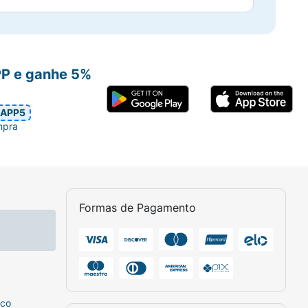
PP e ganhe 5%
APP5
mpra
Formas de Pagamento
sco