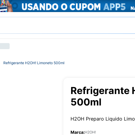
Refrigerante H2OH! Limoneto 500ml
Refrigerante
500ml
H2OH Preparo Liquido Lim
Marca:
H2OH!