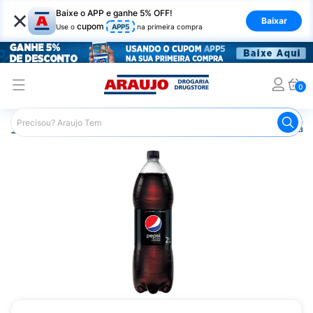
×
Baixe o APP e ganhe 5% OFF!
Baixar
cupom
Use o
APP5
na primeira compra
0
Araujo
Mercado
Bebidas
Refrigerante
Refrigeran