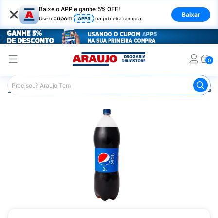
×
Baixe o APP e ganhe 5% OFF!
Baixar
cupom
Use o
APP5
na primeira compra
0
Araujo
Mercado
Bebidas
Refrigerante
Refrigerant