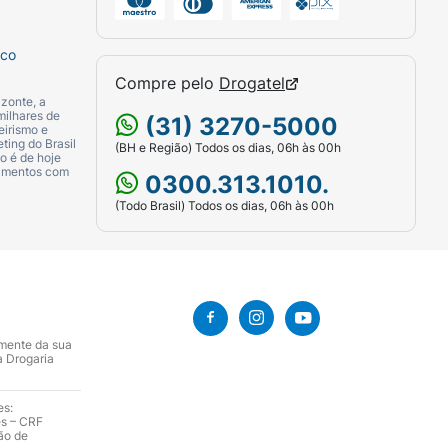
sco
Compre pelo
Drogatel
zonte, a
milhares de
(31) 3270-5000
eirismo e
ting do Brasil
(BH e Região) Todos os dias, 06h às 00h
o é de hoje
camentos com
0300.313.1010.
(Todo Brasil) Todos os dias, 06h às 00h
amente da sua
a Drogaria
es:
es – CRF
ão de