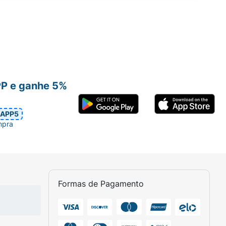
PP e ganhe 5%
APP5
mpra
Formas de Pagamento