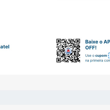
Baixe o A
atel
OFF!
Use o
cupom
na primeira co