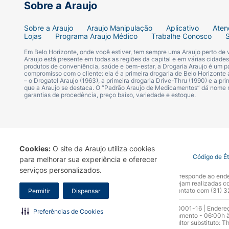
Sobre a Araujo
Sobre a Araujo
Araujo Manipulação
Aplicativo
Aten
Lojas
Programa Araujo Médico
Trabalhe Conosco
Em Belo Horizonte, onde você estiver, tem sempre uma Araujo perto de
Araujo está presente em todas as regiões da capital e em várias cidade
produtos de conveniência, saúde e bem-estar, a Drogaria Araujo é um pa
compromisso com o cliente: ela é a primeira drogaria de Belo Horizonte a
– o Drogatel Araujo (1963), a primeira drogaria Drive-Thru (1990) e a 
que a Araujo se destaca. O “Padrão Araujo de Medicamentos” dá nome
garantias de procedência, preço baixo, variedade e estoque.
Cookies:
O site da Araujo utiliza cookies
Termo de Uso
Portal da Privacidade
Covid-19
Código de É
para melhorar sua experiência e oferecer
serviços personalizados.
A Drogaria Araujo S/A informa que o seu site oficial corresponde ao e
marca. Para sua segurança recomendamos que não sejam realizadas com
Araujo S.A. Em caso de dúvidas, gentileza entrar em contato com (31)
Permitir
Dispensar
Razão Social: Drogaria Araujo S.A | CNPJ: 17.256.512.0001-16 | Endere
Preferências de Cookies
0300.313.1010 e (31) 3270-5000 Horário de funcionamento - 06:00h à
10.965 | Yasmin Silva Alvarenga – CRF 52.584 - Consultor substituto: T