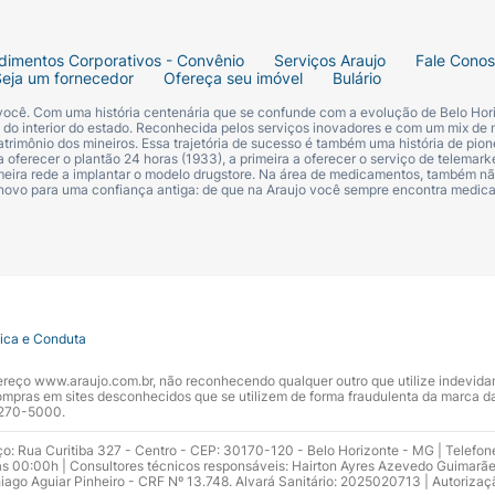
dimentos Corporativos - Convênio
Serviços Araujo
Fale Cono
Seja um fornecedor
Ofereça seu imóvel
Bulário
 você. Com uma história centenária que se confunde com a evolução de Belo Hori
s do interior do estado. Reconhecida pelos serviços inovadores e com um mix de 
trimônio dos mineiros. Essa trajetória de sucesso é também uma história de pion
 oferecer o plantão 24 horas (1933), a primeira a oferecer o serviço de telemarke
primeira rede a implantar o modelo drugstore. Na área de medicamentos, também nã
 novo para uma confiança antiga: de que na Araujo você sempre encontra medi
tica e Conduta
ndereço www.araujo.com.br, não reconhecendo qualquer outro que utilize indevid
pras em sites desconhecidos que se utilizem de forma fraudulenta da marca d
 3270-5000.
ço: Rua Curitiba 327 - Centro - CEP: 30170-120 - Belo Horizonte - MG | Telefon
s 00:00h | Consultores técnicos responsáveis: Hairton Ayres Azevedo Guimarã
hiago Aguiar Pinheiro - CRF Nº 13.748. Alvará Sanitário: 2025020713 | Autorizaç