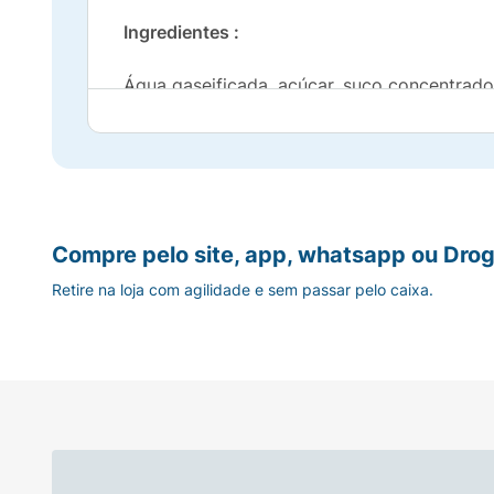
Ingredientes :
Água gaseificada, açúcar, suco concentrado 
potássio.
Alérgicos:
Contém Glúten* :
Compre pelo site, app, whatsapp ou Drog
Não Contém
Retire na loja com agilidade e sem passar pelo caixa.
Aromatizante* :
Natural
Contém Lactose* :
Não Contém