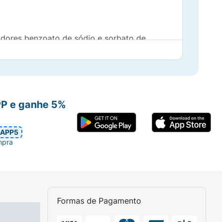
vadores benzoato de sódio e sorbato de
PP e ganhe 5%
APP5
mpra
Formas de Pagamento