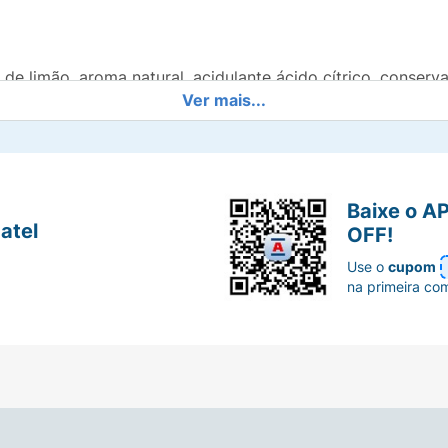
de limão, aroma natural, acidulante ácido cítrico, conser
Ver mais...
Baixe o A
atel
OFF!
Use o
cupom
na primeira co