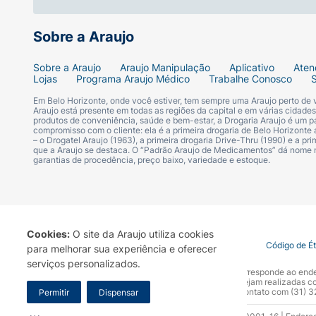
Sobre a Araujo
Sobre a Araujo
Araujo Manipulação
Aplicativo
Aten
Lojas
Programa Araujo Médico
Trabalhe Conosco
Em Belo Horizonte, onde você estiver, tem sempre uma Araujo perto de
Araujo está presente em todas as regiões da capital e em várias cidade
produtos de conveniência, saúde e bem-estar, a Drogaria Araujo é um pa
compromisso com o cliente: ela é a primeira drogaria de Belo Horizonte a
– o Drogatel Araujo (1963), a primeira drogaria Drive-Thru (1990) e a 
que a Araujo se destaca. O “Padrão Araujo de Medicamentos” dá nome
garantias de procedência, preço baixo, variedade e estoque.
Cookies:
O site da Araujo utiliza cookies
Termo de Uso
Portal da Privacidade
Covid-19
Código de É
para melhorar sua experiência e oferecer
serviços personalizados.
A Drogaria Araujo S/A informa que o seu site oficial corresponde ao e
marca. Para sua segurança recomendamos que não sejam realizadas com
Araujo S.A. Em caso de dúvidas, gentileza entrar em contato com (31)
Permitir
Dispensar