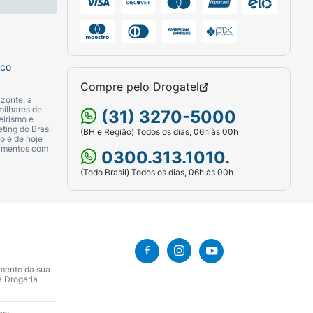
sco
Compre pelo
Drogatel
zonte, a
milhares de
(31) 3270-5000
eirismo e
ting do Brasil
(BH e Região) Todos os dias, 06h às 00h
o é de hoje
camentos com
0300.313.1010.
(Todo Brasil) Todos os dias, 06h às 00h
amente da sua
a Drogaria