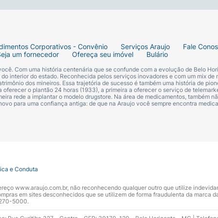
dimentos Corporativos - Convênio
Serviços Araujo
Fale Cono
Seja um fornecedor
Ofereça seu imóvel
Bulário
 você. Com uma história centenária que se confunde com a evolução de Belo Hori
s do interior do estado. Reconhecida pelos serviços inovadores e com um mix de 
trimônio dos mineiros. Essa trajetória de sucesso é também uma história de pion
 oferecer o plantão 24 horas (1933), a primeira a oferecer o serviço de telemarke
primeira rede a implantar o modelo drugstore. Na área de medicamentos, também nã
 novo para uma confiança antiga: de que na Araujo você sempre encontra medi
tica e Conduta
ndereço www.araujo.com.br, não reconhecendo qualquer outro que utilize indevid
pras em sites desconhecidos que se utilizem de forma fraudulenta da marca d
 3270-5000.