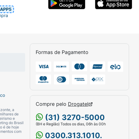
APP5
mpra
Formas de Pagamento
sco
Compre pelo
Drogatel
zonte, a
milhares de
(31) 3270-5000
eirismo e
ting do Brasil
(BH e Região) Todos os dias, 06h às 00h
o é de hoje
camentos com
0300.313.1010.