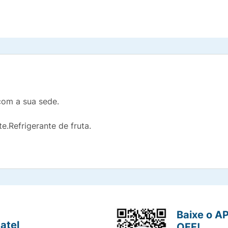
com a sua sede.
e.Refrigerante de fruta.
Baixe o A
atel
OFF!