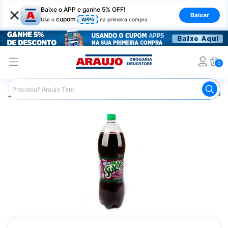
×
Baixe o APP e ganhe 5% OFF!
Baixar
cupom
Use o
APP5
na primeira compra
0
Araujo
Mercado
Bebidas
Refrigerante
Refrigerant