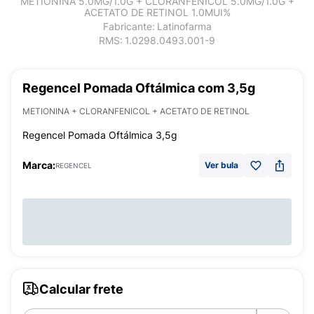
METIONINA 5.0MG/1.0G + CLORANFENICOL 5.0MG/1.0G +
ACETATO DE RETINOL 1.0MUI%
Fabricante:
Latinofarma
RMS:
1.0298.0493.001-9
Regencel Pomada Oftálmica com 3,5g
METIONINA + CLORANFENICOL + ACETATO DE RETINOL
Regencel Pomada Oftálmica 3,5g
Marca:
Ver bula
REGENCEL
Calcular frete