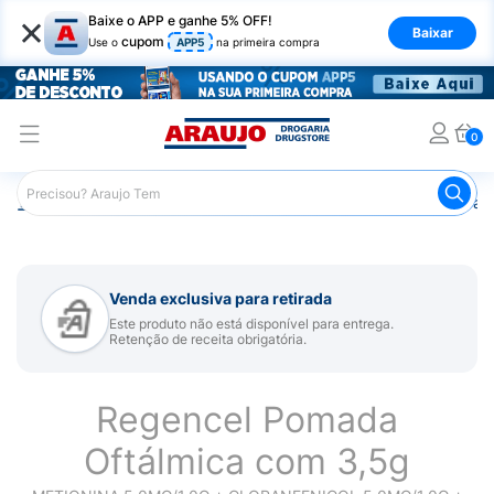
×
Baixe o APP e ganhe 5% OFF!
Baixar
cupom
Use o
APP5
na primeira compra
0
Araujo
Medicamentos
Saúde dos Olhos
Colírio para 
Venda exclusiva para retirada
Este produto não está disponível para entrega.
Retenção de receita obrigatória.
Regencel Pomada
Oftálmica com 3,5g