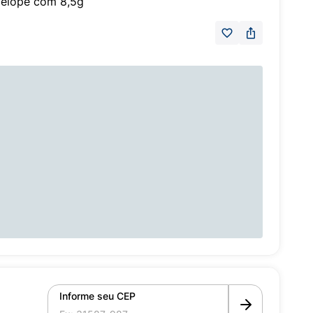
velope com 8,5g
Informe seu CEP