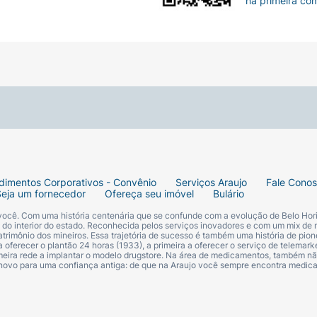
na primeira co
dimentos Corporativos - Convênio
Serviços Araujo
Fale Cono
Seja um fornecedor
Ofereça seu imóvel
Bulário
 você. Com uma história centenária que se confunde com a evolução de Belo Hori
s do interior do estado. Reconhecida pelos serviços inovadores e com um mix de 
trimônio dos mineiros. Essa trajetória de sucesso é também uma história de pion
 oferecer o plantão 24 horas (1933), a primeira a oferecer o serviço de telemarke
primeira rede a implantar o modelo drugstore. Na área de medicamentos, também nã
 novo para uma confiança antiga: de que na Araujo você sempre encontra medi