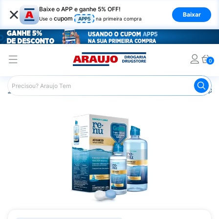
×
Baixe o APP e ganhe 5% OFF!
Baixar
cupom
Use o
APP5
na primeira compra
0
Araujo
Medicamentos
Saúde dos Olhos
Produtos par