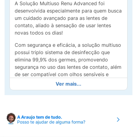
A Solução Multiuso Renu Advanced foi
desenvolvida especialmente para quem busca
um cuidado avançado para as lentes de
contato, aliado à sensação de usar lentes
novas todos os dias!
Com segurança e eficácia, a solução multiuso
possui triplo sistema de desinfecção que
elimina 99,9% dos germes, promovendo
segurança no uso das lentes de contato, além
de ser compatível com olhos sensíveis e
proporcionar até 20h de hidratação.
Ver mais...
Renu Advanced também limpa, hidrata,
condiciona, umidifica e remove as proteínas
que estão presentes nas lágrimas e que ficam
impregnadas nas lentes, podendo causar
A Araujo tem de tudo.
Posso te ajudar de alguma forma?
desconforto durante sua utilização.
Triplo sistema de desinfecção.Elimina 99,9%