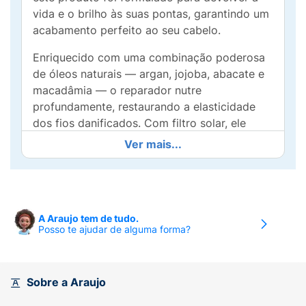
vida e o brilho às suas pontas, garantindo um
acabamento perfeito ao seu cabelo.
Enriquecido com uma combinação poderosa
de óleos naturais — argan, jojoba, abacate e
macadâmia — o reparador nutre
profundamente, restaurando a elasticidade
dos fios danificados. Com filtro solar, ele
protege contra os danos causados pelo sol,
Ver mais...
mantendo a saúde capilar em dia.
Além de ser vegano e livre de parabenos e
corantes, o Reparador de Pontas Bio Extratus
é fácil de aplicar e rapidamente absorvido,
A Araujo tem de tudo.
Posso te ajudar de alguma forma?
sem deixar resíduo oleoso. Use-o diariamente
para resultados visíveis e desfrute de cabelos
macios, sedosos e com um brilho radiante!
Faça do seu cabelo sua melhor acessório!
Sobre a Araujo