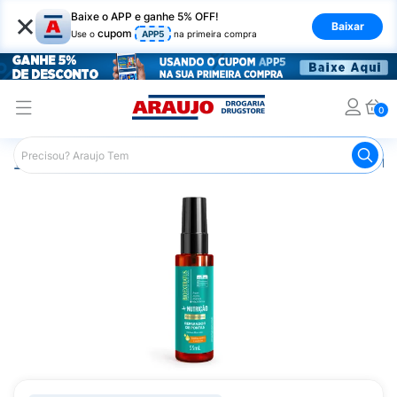
×
Baixe o APP e ganhe 5% OFF!
Baixar
cupom
Use o
APP5
na primeira compra
0
Araujo
Cabelo
Finalizadores
Reparador de Pontas Bio