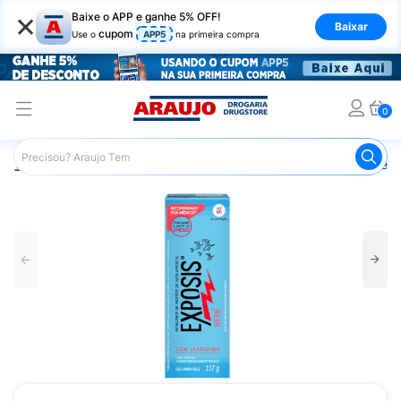
×
Baixe o APP e ganhe 5% OFF!
Baixar
cupom
Use o
APP5
na primeira compra
0
Araujo
Beleza e Cuidados
Cuidados com a Pele
Repe