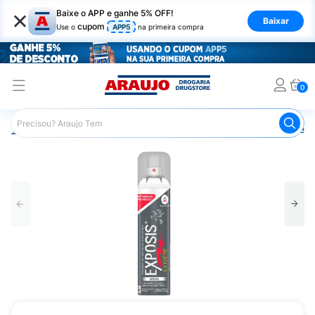
×
Baixe o APP e ganhe 5% OFF!
Baixar
cupom
Use o
APP5
na primeira compra
0
Araujo
Beleza e Cuidados
Cuidados com a Pele
Repe