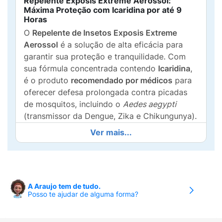
Repelente Exposis Extreme Aerossol:
Máxima Proteção com Icaridina por até 9
Horas
O
Repelente de Insetos Exposis Extreme
Aerossol
é a solução de alta eficácia para
garantir sua proteção e tranquilidade. Com
sua fórmula concentrada contendo
Icaridina
,
é o produto
recomendado por médicos
para
oferecer defesa prolongada contra picadas
de mosquitos, incluindo o
Aedes aegypti
(transmissor da Dengue, Zika e Chikungunya).
Ver mais...
Alta Eficácia e Longa Duração:
Até 9 Horas de Proteção:
Desenvolvido
para oferecer uma barreira eficaz por um
período estendido, ideal para longas
A Araujo tem de tudo.
jornadas, atividades ao ar livre e viagens
Posso te ajudar de alguma forma?
para áreas de risco.