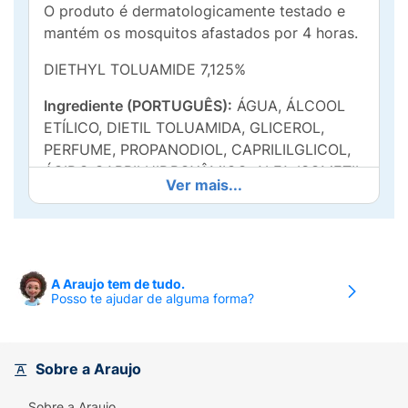
O produto é dermatologicamente testado e
mantém os mosquitos afastados por 4 horas.
DIETHYL TOLUAMIDE 7,125%
Ingrediente (PORTUGUÊS):
ÁGUA, ÁLCOOL
ETÍLICO, DIETIL TOLUAMIDA, GLICEROL,
PERFUME, PROPANODIOL, CAPRILILGLICOL,
ÁCIDO CAPRILHIDROXÂMICO, ALFA-ISOMETIL
Ver mais...
IONONA, HIDROXICITRONELAL, LIMONENO,
LINALOL.
Ingrediente Ativo:
DIETIL
TOLUAMIDA 7,125%
Modo de usar:
A Araujo tem de tudo.
Posso te ajudar de alguma forma?
Com o corpo seco, aplique o Spray Repelente
com DEET Moskitoff uniformemente. Não
aplicar as formulações em ambientes
Sobre a Araujo
fechados. Não aplicar por baixo de roupas.
Aplicar nas áreas expostas somente quando
Sobre a Araujo