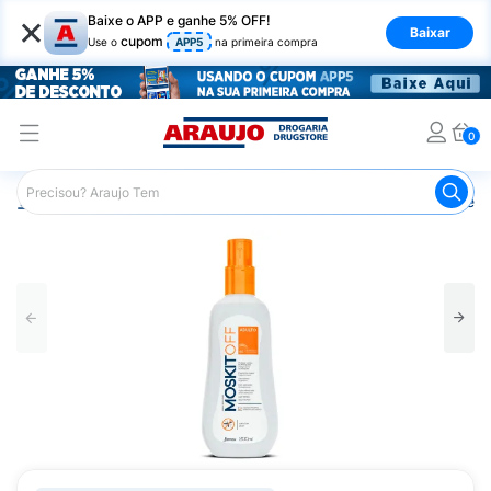
×
Baixe o APP e ganhe 5% OFF!
Baixar
cupom
Use o
APP5
na primeira compra
0
Araujo
Beleza e Cuidados
Cuidados com a Pele
Repe