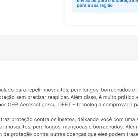
Enviamos para o endereço inf
para a sua região.
mulado para repelir mosquitos, pernilongos, borrachudos e
teção sem precisar reaplicar. Além disso, é muito prático 
nos.OFF! Aerossol possui DEET – tecnologia comprovada pa
 traz proteção contra os insetos, deixando você com uma s
por mosquitos, pernilongos, muriçocas e borrachudos. Além 
m de proteção contra outras doenças que eles podem traze