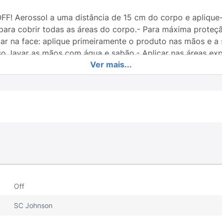
FF! Aerossol a uma distância de 15 cm do corpo e apliqu
te para cobrir todas as áreas do corpo.- Para máxima prot
car na face: aplique primeiramente o produto nas mãos e a 
so, lavar as mãos com água e sabão.- Aplicar nas áreas e
Ver mais...
duto excessivamente.
. Proteger os olhos durante a aplicação. Não usar em cria
 Não aplicar por baixo de roupas.Não aplique sobre ou pr
o nylon), móveis, plásticos, cristais do relógio, couro e su
L. NÃO PULVERIZAR PERTO DO FOGO. CUIDADO. Conteúdo 
ão perfurar, nem incinerar o vasilhame, mesmo vazio. Não e
to seque na sua pele. Não reutilize a embalagem vazia. Gu
Off
SC Johnson