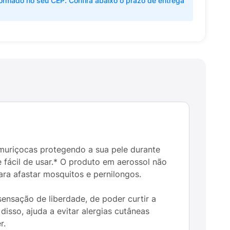
ormado no seu CEP. Confira abaixo o prazo de entrega
 muriçocas protegendo a sua pele durante
e fácil de usar.* O produto em aerossol não
ra afastar mosquitos e pernilongos.
ensação de liberdade, de poder curtir a
disso, ajuda a evitar alergias cutâneas
r.