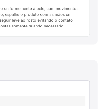
e-o uniformemente à pele, com movimentos
eção, espalhe o produto com as mãos em
seguir leve ao rosto evitando o contato
xpostas somente quando necessário.
nças menores de 12 anos. Aplique em
óximo de tecidos de acetato, rayon,
perfícies pintadas ou envernizadas incluindo
sob pressão. Não use nem armazene o
xpor ao sol nem a temperaturas superiores a
arde em ambiente fresco e ventilado. Não