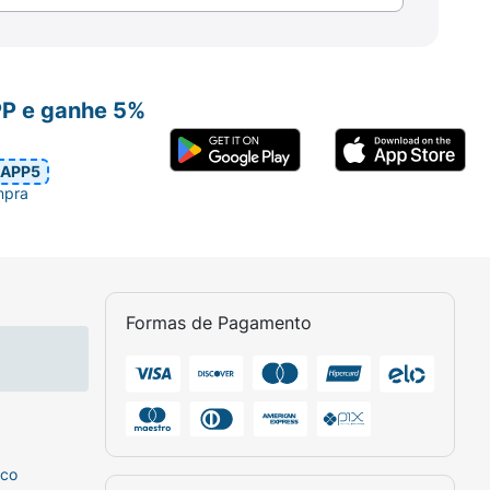
PP e ganhe 5%
APP5
mpra
Formas de Pagamento
sco