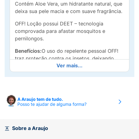
Contém Aloe Vera, um hidratante natural, que
deixa sua pele macia e com suave fragrância.
OFF! Loção possui DEET – tecnologia
comprovada para afastar mosquitos e
pernilongos.
Benefícios:
O uso do repelente pessoal OFF!
traz proteção contra os insetos, deixando
Ver mais...
você com uma sensação de liberdade, de
poder curtir a vida ao ar livre, sem o risco de
ser picado por mosquitos, pernilongos,
muriçocas e borrachudos. Além disso, ajuda a
evitar alergias cutâneas causadas pelas
A Araujo tem de tudo.
picadas dos mosquitos, além de proteção
Posso te ajudar de alguma forma?
contra outras doenças que eles podem trazer.
Modo de uso:
Agite bem antes de usar.Aplique
Sobre a Araujo
OFF! Family Loção sobre as partes expostas
do corpo e massageie a área até que o