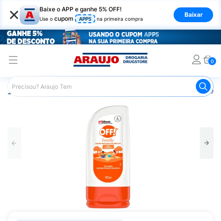
×
Baixe o APP e ganhe 5% OFF!
Baixar
cupom
Use o
APP5
na primeira compra
0
Araujo
Beleza e Cuidados
Cuidados com a Pele
Repe