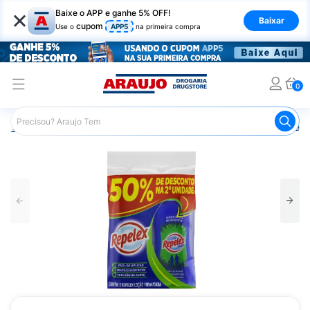
×
Baixe o APP e ganhe 5% OFF!
Baixar
cupom
Use o
APP5
na primeira compra
0
Araujo
Beleza e Cuidados
Cuidados com a Pele
Repe