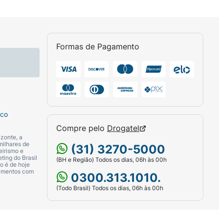
Formas de Pagamento
sco
Compre pelo
Drogatel
zonte, a
milhares de
(31) 3270-5000
eirismo e
ting do Brasil
(BH e Região) Todos os dias, 06h às 00h
o é de hoje
camentos com
0300.313.1010.
(Todo Brasil) Todos os dias, 06h às 00h