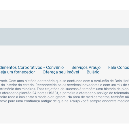
dimentos Corporativos - Convênio
Serviços Araujo
Fale Cono
Seja um fornecedor
Ofereça seu imóvel
Bulário
 você. Com uma história centenária que se confunde com a evolução de Belo Hori
s do interior do estado. Reconhecida pelos serviços inovadores e com um mix de 
trimônio dos mineiros. Essa trajetória de sucesso é também uma história de pion
 oferecer o plantão 24 horas (1933), a primeira a oferecer o serviço de telemarke
primeira rede a implantar o modelo drugstore. Na área de medicamentos, também nã
 novo para uma confiança antiga: de que na Araujo você sempre encontra medi