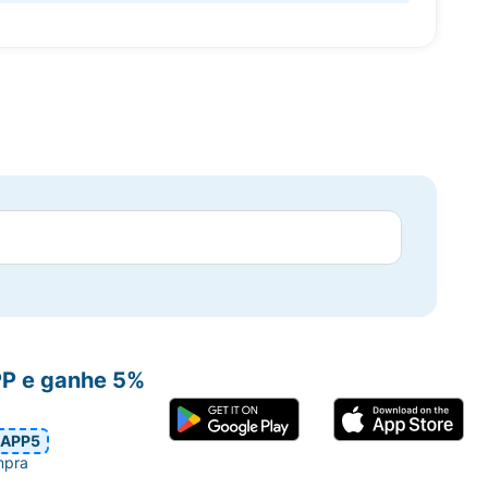
PP e ganhe 5%
APP5
mpra