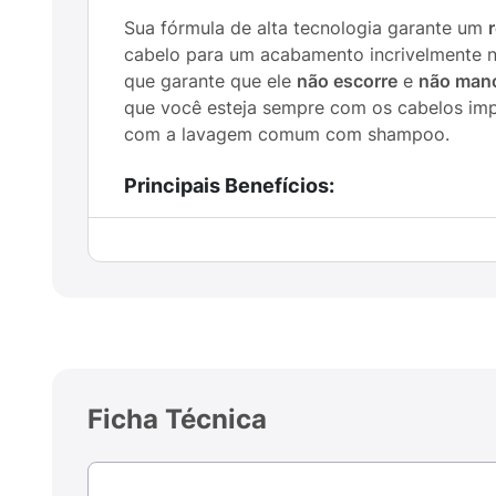
Sua fórmula de alta tecnologia garante um
cabelo para um acabamento incrivelmente na
que garante que ele
não escorre
e
não man
que você esteja sempre com os cabelos impe
com a lavagem comum com shampoo.
Principais Benefícios:
Cobertura Imediata:
Esconde fios brancos
Resultado Natural:
Pigmentação castanho c
Fórmula Segura:
Secagem rápida que gara
Praticidade On-The-Go:
Embalagem aerosso
Ficha Técnica
Fácil Remoção:
O pigmento não é permane