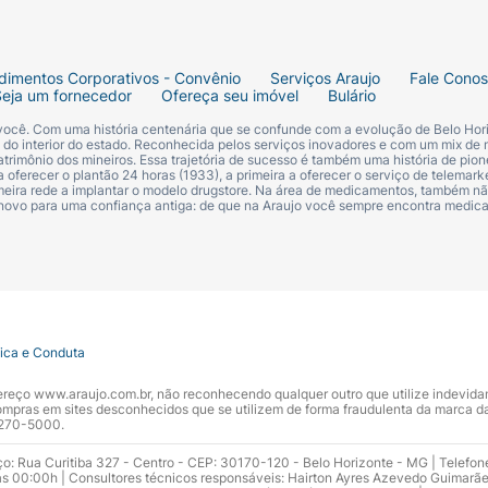
 Capilar).
dimentos Corporativos - Convênio
Serviços Araujo
Fale Cono
Seja um fornecedor
Ofereça seu imóvel
Bulário
abelos brancos e raízes crescidas.
 você. Com uma história centenária que se confunde com a evolução de Belo Hori
s do interior do estado. Reconhecida pelos serviços inovadores e com um mix de 
orre e não mancha.
trimônio dos mineiros. Essa trajetória de sucesso é também uma história de pion
 oferecer o plantão 24 horas (1933), a primeira a oferecer o serviço de telemarke
primeira rede a implantar o modelo drugstore. Na área de medicamentos, também nã
 novo para uma confiança antiga: de que na Araujo você sempre encontra medi
tica e Conduta
ndereço www.araujo.com.br, não reconhecendo qualquer outro que utilize indevid
pras em sites desconhecidos que se utilizem de forma fraudulenta da marca d
 3270-5000.
ço: Rua Curitiba 327 - Centro - CEP: 30170-120 - Belo Horizonte - MG | Telefon
s 00:00h | Consultores técnicos responsáveis: Hairton Ayres Azevedo Guimarã