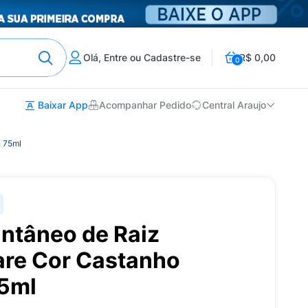
Olá, Entre ou Cadastre-se
R$ 0,00
0
Baixar App
Acompanhar Pedido
Central Araujo
y 75ml
antâneo de Raiz
are Cor Castanho
75ml