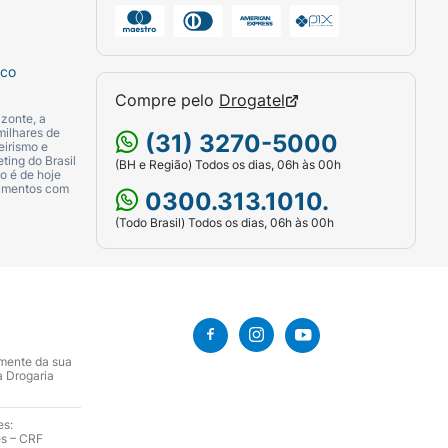
sco
Compre pelo
Drogatel
zonte, a
milhares de
(31) 3270-5000
eirismo e
ting do Brasil
(BH e Região) Todos os dias, 06h às 00h
o é de hoje
camentos com
0300.313.1010.
(Todo Brasil) Todos os dias, 06h às 00h
amente da sua
a Drogaria
es:
es – CRF