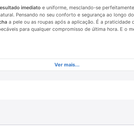
resultado imediato
e uniforme, mesclando-se perfeitamente
tural. Pensando no seu conforto e segurança ao longo do 
cha
a pele ou as roupas após a aplicação. É a praticidade 
cáveis para qualquer compromisso de última hora. E o mel
 e raízes aparentes em poucos segundos.
Ver mais...
laro que se adapta e mescla perfeitamente com a cor dos
nte que o produto não escorra e não manche.
l compacta (75ml), ideal para levar na bolsa e usar em q
nte e sai completamente com a lavagem utilizando shamp