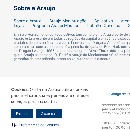
Produto:
Retoque Instantâneo (Maquiagem
Sobre a Araujo
Cor:
Castanho Claro.
Sobre a Araujo
Araujo Manipulação
Aplicativo
Aten
Lojas
Programa Araujo Médico
Trabalhe Conosco
Indicação:
Para cobertura temporária de c
Em Belo Horizonte, onde você estiver, tem sempre uma Araujo perto de
Araujo está presente em todas as regiões da capital e em várias cidade
Diferenciais:
Resultado imediato, não esc
produtos de conveniência, saúde e bem-estar, a Drogaria Araujo é um pa
compromisso com o cliente: ela é a primeira drogaria de Belo Horizonte a
– o Drogatel Araujo (1963), a primeira drogaria Drive-Thru (1990) e a 
que a Araujo se destaca. O “Padrão Araujo de Medicamentos” dá nome
Conteúdo:
75ml / Peso Líquido: 50g.
garantias de procedência, preço baixo, variedade e estoque.
Apresentação:
Frasco aerossol.
Cookies:
O site da Araujo utiliza cookies
Termo de Uso
Portal da Privacidade
Covid-19
Código de É
para melhorar sua experiência e oferecer
serviços personalizados.
A Drogaria Araujo S/A informa que o seu site oficial corresponde ao e
marca. Para sua segurança recomendamos que não sejam realizadas com
Araujo S.A. Em caso de dúvidas, gentileza entrar em contato com (31)
Permitir
Dispensar
Razão Social: Drogaria Araujo S.A | CNPJ: 17.256.512.0001-16 | Endere
Preferências de Cookies
0300.313.1010 e (31) 3270-5000 Horário de funcionamento - 06:00h à