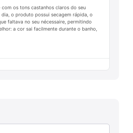
 com os tons castanhos claros do seu
dia, o produto possui secagem rápida, o
que faltava no seu nécessaire, permitindo
hor: a cor sai facilmente durante o banho,
 fios mais iluminados.
ualquer lugar.
oo convencional.