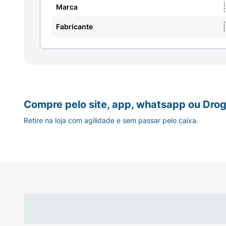
Sugestão de Uso:
Marca
Agite bem a embalagem antes e durant
Fabricante
Certifique-se de que os cabelos estej
Posicione o spray a uma distância de
Aplique o produto com jatos curtos e c
Compre pelo site, app, whatsapp ou Drog
Aguarde alguns instantes até a secag
Retire na loja com agilidade e sem passar pelo caixa.
normalmente com água e shampoo.
Ficha Técnica:
Marca:
Above.
Linha:
Hair Care.