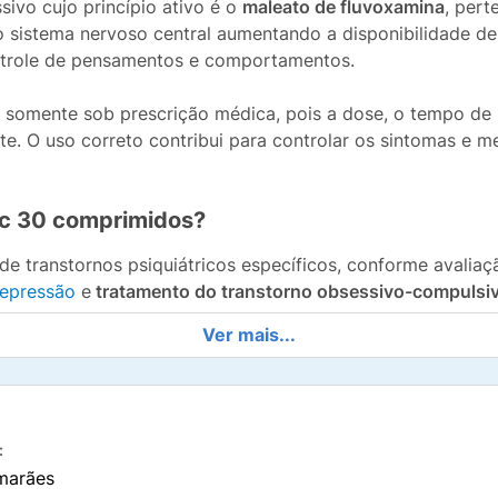
vo cujo princípio ativo é o
maleato de fluvoxamina
, pert
no sistema nervoso central aumentando a disponibilidade d
trole de pensamentos e comportamentos.
 somente sob prescrição médica, pois a dose, o tempo de 
e. O uso correto contribui para controlar os sintomas e m
oc 30 comprimidos?
e transtornos psiquiátricos específicos, conforme avaliaçã
epressão
e
tratamento do transtorno obsessivo-compulsi
Ver mais...
ões, o medicamento também auxilia na prevenção de recaíd
 podem variar de pessoa para pessoa, é fundamental segu
nas para ser percebida.
:
marães
seletivamente a
recaptação de serotonina
pelos neurônios,