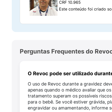
CRF 10.965
neurotransmissor no cérebro. Com níveis ma
Este conteúdo foi criado so
ao transtorno obsessivo-compulsivo.
É importante saber que o Revoc não propor
semanas de uso contínuo
, sendo necessári
A interrupção precoce pode comprometer os
Perguntas Frequentes do Revo
Composição do Revoc 100mg
Cada comprimido revestido de Revoc con
O Revoc pode ser utilizado durant
Além do componente responsável pelo efeit
conservação e absorção do comprimido.
O uso de Revoc durante a gravidez dev
apenas quando o médico avaliar que os
Sempre consulte a composição completa descr
tratamento superam os possíveis riscos
medicamentos ou sensibilidade a algum comp
para o bebê. Se você estiver grávida, p
engravidar ou amamentando, informe 
Quais os benefícios do Revoc 10