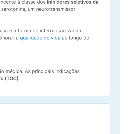
encente à classe dos
inibidores seletivos da
e serotonina, um neurotransmissor
uso e a forma de interrupção variam
elhorar a
qualidade de vida
ao longo do
o médica. As principais indicações
vo (TOC)
.
as quando utilizado pelo período
ir rigorosamente o tratamento prescrito,
 aumentando a disponibilidade deste