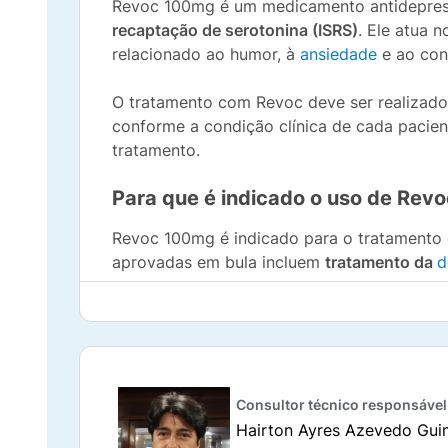
Revoc 100mg é um medicamento antidepressi
recaptação de serotonina (ISRS)
. Ele atua 
relacionado ao humor, à
ansiedade
e ao con
O tratamento com Revoc deve ser realizado
conforme a condição clínica de cada pacient
tratamento.
Para que é indicado o uso de Rev
Revoc 100mg é indicado para o tratamento d
aprovadas em bula incluem
tratamento da
d
Além de reduzir os sintomas dessas condiç
recomendado pelo médico. Como os sintomas
mesmo que a melhora demore algumas sema
Como o Revoc 100mg funciona?
Consultor técnico responsável
Hairton Ayres Azevedo Gui
O maleato de fluvoxamina age bloqueando 