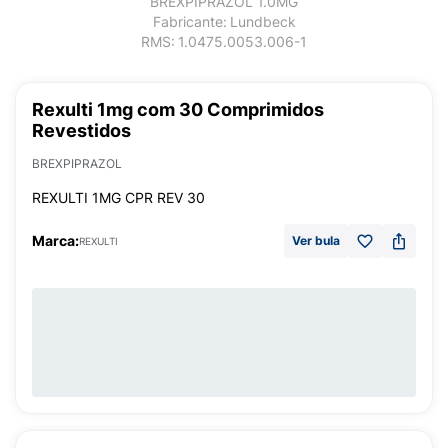
BREXPIPRAZOL 1.0MG
Fabricante:
Lundbeck
RMS:
1.0475.0053.006-1
Rexulti 1mg com 30 Comprimidos
Revestidos
BREXPIPRAZOL
REXULTI 1MG CPR REV 30
Marca:
Ver bula
REXULTI