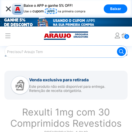
×
Baixe o APP e ganhe 5% OFF!
Baixar
cupom
Use o
APP5
na primeira compra
0
Araujo
Medicamentos
Remédio para Sistema Nervoso Ce
Venda exclusiva para retirada
Este produto não está disponível para entrega.
Retenção de receita obrigatória.
Rexulti 1mg com 30
Comprimidos Revestidos