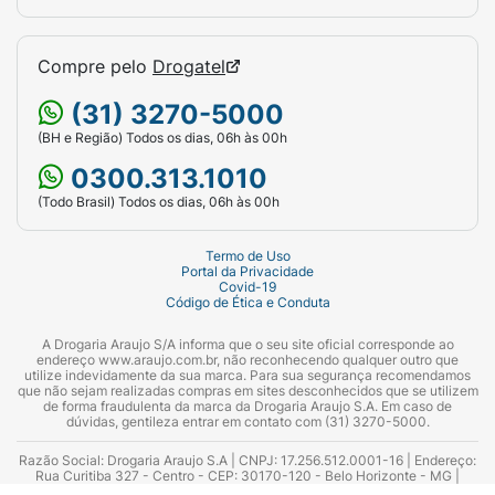
anormal, aumento da produção de saliva,
tensão, suores noturnos e alterações no tônus
Compre pelo
Drogatel
muscular.
(31) 3270-5000
Em caso de persistência dos sintomas ou
aparecimento de reações indesejáveis pelo
(BH e Região) Todos os dias, 06h às 00h
uso do medicamento, sempre converse com
0300.313.1010
o seu médico
.
(Todo Brasil) Todos os dias, 06h às 00h
Quem não pode tomar Rexulti?
Termo de Uso
Portal da Privacidade
Rexulti é contraindicado para pacientes
Covid-19
alérgicos ao brexpiprazol ou a qualquer um
Código de Ética e Conduta
dos componentes mencionados
A Drogaria Araujo S/A informa que o seu site oficial corresponde ao
anteriormente.
endereço www.araujo.com.br, não reconhecendo qualquer outro que
utilize indevidamente da sua marca. Para sua segurança recomendamos
que não sejam realizadas compras em sites desconhecidos que se utilizem
Cuidados importantes de uso
de forma fraudulenta da marca da Drogaria Araujo S.A. Em caso de
dúvidas, gentileza entrar em contato com (31) 3270-5000.
Durante o uso do Rexulti, você deve ter
Razão Social: Drogaria Araujo S.A | CNPJ: 17.256.512.0001-16 | Endereço:
atenção para alguns pontos importantes. São
Rua Curitiba 327 - Centro - CEP: 30170-120 - Belo Horizonte - MG |
Telefones: 0300.313.1010 e (31) 3270-5000 Horário de funcionamento -
eles: