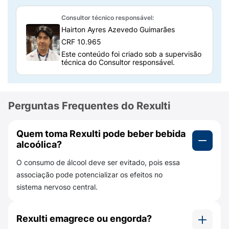
Qual a composição do Rexulti 1mg?
Consultor técnico responsável:
Hairton Ayres Azevedo Guimarães
Cada comprimido contém 1mg de
CRF 10.965
brexpiprazol
, que é o princípio ativo do
Este conteúdo foi criado sob a supervisão
medicamento.
técnica do Consultor responsável.
Além disso, ele possui outras substâncias
inativas que ajudam a dar estabilidade à
formulação, que são chamados excipientes.
Perguntas Frequentes do Rexulti
Entre eles, podemos citar:
Quem toma Rexulti pode beber bebida
lactose monohidratada, amido de milho,
alcoólica?
celulose microcristalina, hidroxipropilcelulose
de baixa substituição, hidroxipropilcelulose,
O consumo de álcool deve ser evitado, pois essa
estearato de magnésio, hipromelose, talco,
associação pode potencializar os efeitos no
dióxido de titânio e óxido de ferro amarelo.
sistema nervoso central.
É importante estar atento a essas
substâncias, para verificar se você não é
Rexulti emagrece ou engorda?