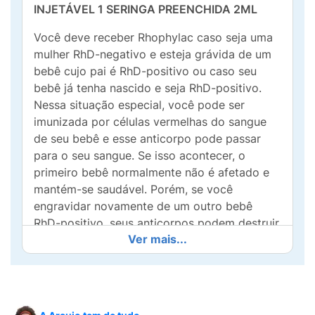
INJETÁVEL 1 SERINGA PREENCHIDA 2ML
Você deve receber Rhophylac caso seja uma
mulher RhD-negativo e esteja grávida de um
bebê cujo pai é RhD-positivo ou caso seu
bebê já tenha nascido e seja RhD-positivo.
Nessa situação especial, você pode ser
imunizada por células vermelhas do sangue
de seu bebê e esse anticorpo pode passar
para o seu sangue. Se isso acontecer, o
primeiro bebê normalmente não é afetado e
mantém-se saudável. Porém, se você
engravidar novamente de um outro bebê
RhD-positivo, seus anticorpos podem destruir
Ver mais...
as células vermelhas do sangue do bebê
durante a gravidez. Isso pode causar
complicações para o bebê, incluindo o
comprometimento de sua vida. Se você é
RhD-negativo e está grávida, você pode