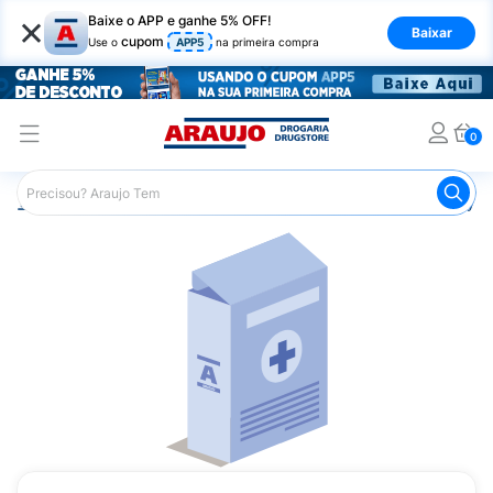
×
Baixe o APP e ganhe 5% OFF!
Baixar
cupom
Use o
APP5
na primeira compra
0
Araujo
Medicamentos
Mais Medicamentos
Rhophylac