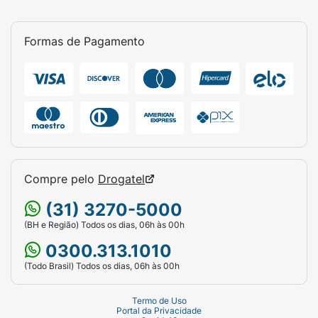
O que é o fator Rhesus tipo D? Os fatores
Rhesus são características especiais das
células vermelhas do sangue humano.
Formas de Pagamento
Aproximadamente 85% da população possui
o chamado fator Rhesus tipo D (RhD) em suas
células vermelhas do sangue. Essas pessoas
são chamadas de RhD-positivo. As pessoas
que não possuem o fator Rhesus tipo D são
chamadas de RhD-negativo.
Compre pelo
Drogatel
(31) 3270-5000
(BH e Região) Todos os dias, 06h às 00h
0300.313.1010
(Todo Brasil) Todos os dias, 06h às 00h
Termo de Uso
Portal da Privacidade