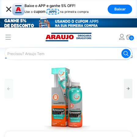
×
Baixe o APP e ganhe 5% OFF!
Baixar
cupom
Use o
APP5
na primeira compra
0
Araujo
Medicamentos
Remédio para Gripe e Resfriado