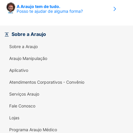
(substância que contrai os vasos sanguíneos
A Araujo tem de tudo.
nasais dificultando a liberação de muco), seu
Posso te ajudar de alguma forma?
uso não sofre restrições, pois não há riscos
de intoxicações ou de rinites provocadas por
substâncias contidas nos medicamentos. O
Sobre a Araujo
produto não é absorvido pela mucosa nasal.
Sobre a Araujo
Araujo Manipulação
Aplicativo
Atendimentos Corporativos - Convênio
Serviços Araujo
Fale Conosco
Lojas
Programa Araujo Médico