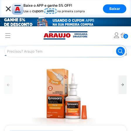
×
Baixe o APP e ganhe 5% OFF!
Baixar
cupom
Use o
APP5
na primeira compra
0
Araujo
Medicamentos
Remédio para Gripe e Resfriado