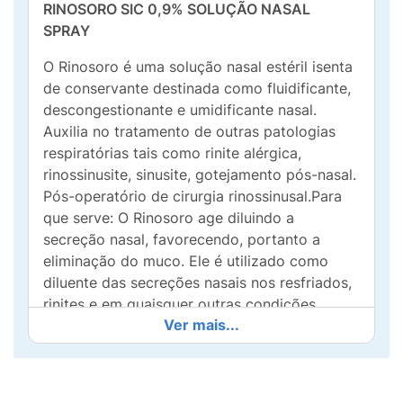
RINOSORO SIC 0,9% SOLUÇÃO NASAL
SPRAY
O Rinosoro é uma solução nasal estéril isenta
de conservante destinada como fluidificante,
descongestionante e umidificante nasal.
Auxilia no tratamento de outras patologias
respiratórias tais como rinite alérgica,
rinossinusite, sinusite, gotejamento pós-nasal.
Pós-operatório de cirurgia rinossinusal.Para
que serve: O Rinosoro age diluindo a
secreção nasal, favorecendo, portanto a
eliminação do muco. Ele é utilizado como
diluente das secreções nasais nos resfriados,
rinites e em quaisquer outras condições
Ver mais...
relacionadas ao ressecamento da mucosa
nasal, como baixa umidade do ar, ar
condicionado e poluição. Por não conter
conservantes ou substância vasoconstritora