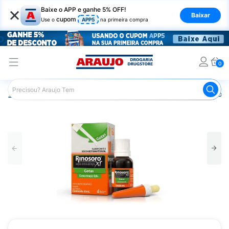
×
Baixe o APP e ganhe 5% OFF!
Baixar
cupom
Use o
APP5
na primeira compra
0
Araujo
Medicamentos
Remédio para Gripe e Resfriado