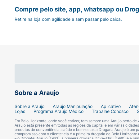
Compre pelo site, app, whatsapp ou Drog
Retire na loja com agilidade e sem passar pelo caixa.
Sobre a Araujo
Sobre a Araujo
Araujo Manipulação
Aplicativo
Aten
Lojas
Programa Araujo Médico
Trabalhe Conosco
Em Belo Horizonte, onde você estiver, tem sempre uma Araujo perto de
Araujo está presente em todas as regiões da capital e em várias cidade
produtos de conveniência, saúde e bem-estar, a Drogaria Araujo é um pa
compromisso com o cliente: ela é a primeira drogaria de Belo Horizonte a
– o Drogatel Araujo (1963), a primeira drogaria Drive-Thru (1990) e a 