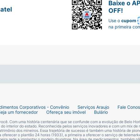
Baixe o A
atel
OFF!
Use o
cupom
na primeira co
dimentos Corporativos - Convênio
Serviços Araujo
Fale Cono
Seja um fornecedor
Ofereça seu imóvel
Bulário
 você. Com uma história centenária que se confunde com a evolução de Belo Hori
s do interior do estado. Reconhecida pelos serviços inovadores e com um mix de 
trimônio dos mineiros. Essa trajetória de sucesso é também uma história de pion
 oferecer o plantão 24 horas (1933), a primeira a oferecer o serviço de telemarke
primeira rede a implantar o modelo drugstore. Na área de medicamentos, também nã