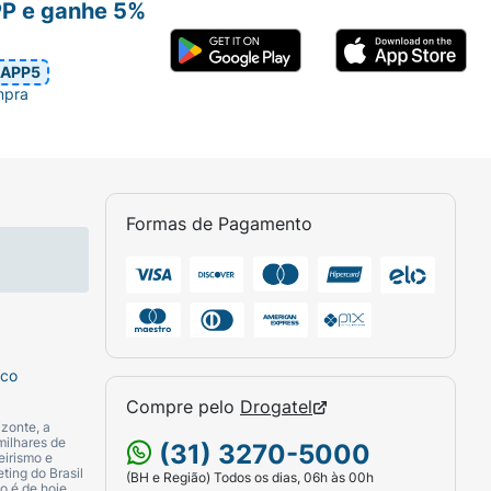
PP e ganhe 5%
APP5
mpra
Formas de Pagamento
sco
Compre pelo
Drogatel
zonte, a
milhares de
(31) 3270-5000
eirismo e
ting do Brasil
(BH e Região) Todos os dias, 06h às 00h
o é de hoje