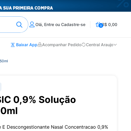
Olá, Entre ou Cadastre-se
R$ 0,00
0
Baixar App
Acompanhar Pedido
Central Araujo
 50ml
SIC 0,9% Solução
50ml
nte E Descongestionante Nasal Concentracao 0,9%