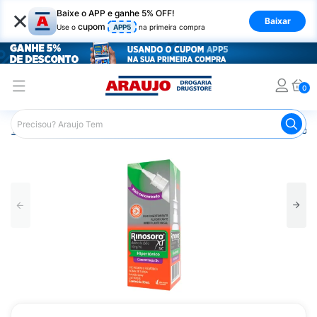
×
Baixe o APP e ganhe 5% OFF!
Baixar
cupom
Use o
APP5
na primeira compra
0
Araujo
Medicamentos
Remédio para Gripe e Resfriado