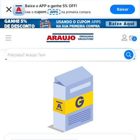
×
Baixe o APP e ganhe 5% OFF!
Baixar
cupom
Use o
APP5
na primeira compra
0
Araujo
Medicamentos
Saúde dos Ossos
Remédio pa