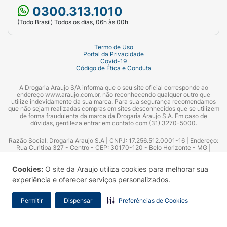
0300.313.1010
(Todo Brasil) Todos os dias, 06h às 00h
Termo de Uso
Portal da Privacidade
Covid-19
Código de Ética e Conduta
A Drogaria Araujo S/A informa que o seu site oficial corresponde ao
endereço www.araujo.com.br, não reconhecendo qualquer outro que
utilize indevidamente da sua marca. Para sua segurança recomendamos
que não sejam realizadas compras em sites desconhecidos que se utilizem
de forma fraudulenta da marca da Drogaria Araujo S.A. Em caso de
dúvidas, gentileza entrar em contato com (31) 3270-5000.
Razão Social: Drogaria Araujo S.A | CNPJ: 17.256.512.0001-16 | Endereço:
Rua Curitiba 327 - Centro - CEP: 30170-120 - Belo Horizonte - MG |
Telefones: 0300.313.1010 e (31) 3270-5000 Horário de funcionamento -
06:00h às 00:00h | Consultores técnicos responsáveis: Hairton Ayres
Cookies:
O site da Araujo utiliza cookies para melhorar sua
Azevedo Guimarães – CRF 10.965 | Yasmin Silva Alvarenga – CRF 52.584 -
Consultor substituto: Thiago Aguiar Pinheiro - CRF Nº 13.748. Alvará
experiência e oferecer serviços personalizados.
Sanitário: 2025020713 | Autorização de Funcionamento da Empresa (AFE):
7.16355-1
Permitir
Dispensar
Preferências de Cookies