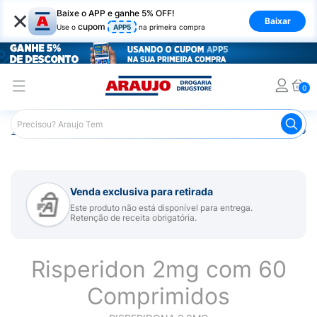
×
Baixe o APP e ganhe 5% OFF!
Baixar
cupom
Use o
APP5
na primeira compra
0
Araujo
Medicamentos
Remédio para Sistema Nervoso Ce
Venda exclusiva para retirada
Este produto não está disponível para entrega.
Retenção de receita obrigatória.
Risperidon 2mg com 60
Comprimidos