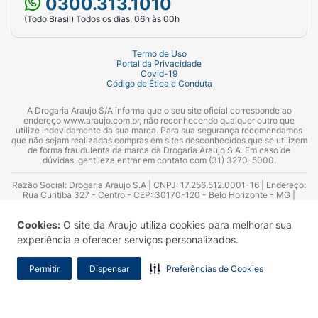
0300.313.1010
(Todo Brasil) Todos os dias, 06h às 00h
Termo de Uso
Portal da Privacidade
Covid-19
Código de Ética e Conduta
A Drogaria Araujo S/A informa que o seu site oficial corresponde ao
endereço www.araujo.com.br, não reconhecendo qualquer outro que
utilize indevidamente da sua marca. Para sua segurança recomendamos
que não sejam realizadas compras em sites desconhecidos que se utilizem
de forma fraudulenta da marca da Drogaria Araujo S.A. Em caso de
dúvidas, gentileza entrar em contato com (31) 3270-5000.
Razão Social: Drogaria Araujo S.A | CNPJ: 17.256.512.0001-16 | Endereço:
Rua Curitiba 327 - Centro - CEP: 30170-120 - Belo Horizonte - MG |
Telefones: 0300.313.1010 e (31) 3270-5000 Horário de funcionamento -
06:00h às 00:00h | Consultores técnicos responsáveis: Hairton Ayres
Cookies:
O site da Araujo utiliza cookies para melhorar sua
Azevedo Guimarães – CRF 10.965 | Yasmin Silva Alvarenga – CRF 52.584 -
Consultor substituto: Thiago Aguiar Pinheiro - CRF Nº 13.748. Alvará
experiência e oferecer serviços personalizados.
Sanitário: 2025020713 | Autorização de Funcionamento da Empresa (AFE):
7.16355-1
Permitir
Dispensar
Preferências de Cookies