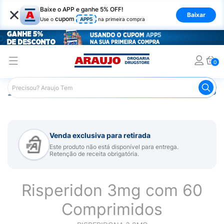
×
Baixe o APP e ganhe 5% OFF!
Baixar
cupom
Use o
APP5
na primeira compra
0
Araujo
Medicamentos
Remédio para Sistema Nervoso Ce
Venda exclusiva para retirada
Este produto não está disponível para entrega.
Retenção de receita obrigatória.
Risperidon 3mg com 60
Comprimidos