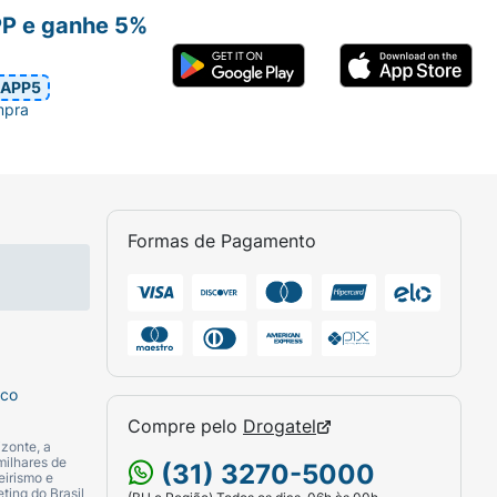
PP e ganhe 5%
APP5
mpra
Formas de Pagamento
sco
Compre pelo
Drogatel
zonte, a
milhares de
(31) 3270-5000
eirismo e
ting do Brasil