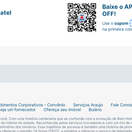
Baixe o A
atel
OFF!
Use o
cupom
na primeira co
dimentos Corporativos - Convênio
Serviços Araujo
Fale Cono
Seja um fornecedor
Ofereça seu imóvel
Bulário
 você. Com uma história centenária que se confunde com a evolução de Belo Hori
s do interior do estado. Reconhecida pelos serviços inovadores e com um mix de 
trimônio dos mineiros. Essa trajetória de sucesso é também uma história de pion
 oferecer o plantão 24 horas (1933), a primeira a oferecer o serviço de telemarke