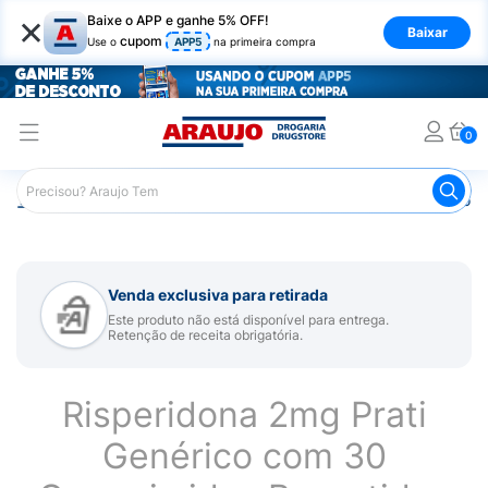
×
Baixe o APP e ganhe 5% OFF!
Baixar
cupom
Use o
APP5
na primeira compra
0
Araujo
Medicamentos
Remédio para Sistema Nervoso Ce
Venda exclusiva para retirada
Este produto não está disponível para entrega.
Retenção de receita obrigatória.
Risperidona 2mg Prati
Genérico com 30