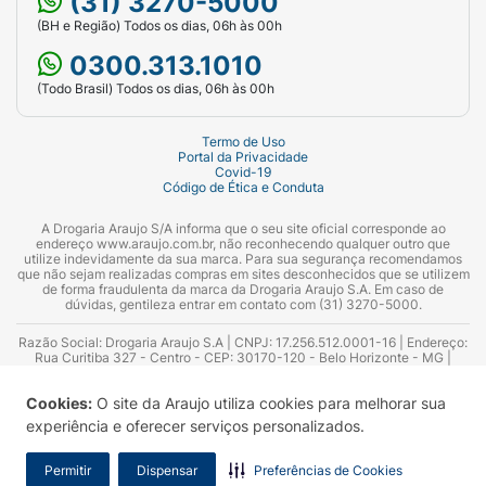
(31) 3270-5000
(BH e Região) Todos os dias, 06h às 00h
0300.313.1010
(Todo Brasil) Todos os dias, 06h às 00h
Termo de Uso
Portal da Privacidade
Covid-19
Código de Ética e Conduta
A Drogaria Araujo S/A informa que o seu site oficial corresponde ao
endereço www.araujo.com.br, não reconhecendo qualquer outro que
utilize indevidamente da sua marca. Para sua segurança recomendamos
que não sejam realizadas compras em sites desconhecidos que se utilizem
de forma fraudulenta da marca da Drogaria Araujo S.A. Em caso de
dúvidas, gentileza entrar em contato com (31) 3270-5000.
Razão Social: Drogaria Araujo S.A | CNPJ: 17.256.512.0001-16 | Endereço:
Rua Curitiba 327 - Centro - CEP: 30170-120 - Belo Horizonte - MG |
Telefones: 0300.313.1010 e (31) 3270-5000 Horário de funcionamento -
06:00h às 00:00h | Consultores técnicos responsáveis: Hairton Ayres
Cookies:
O site da Araujo utiliza cookies para melhorar sua
Azevedo Guimarães – CRF 10.965 | Yasmin Silva Alvarenga – CRF 52.584 -
Consultor substituto: Thiago Aguiar Pinheiro - CRF Nº 13.748. Alvará
experiência e oferecer serviços personalizados.
Sanitário: 2025020713 | Autorização de Funcionamento da Empresa (AFE):
7.16355-1
Permitir
Dispensar
Preferências de Cookies